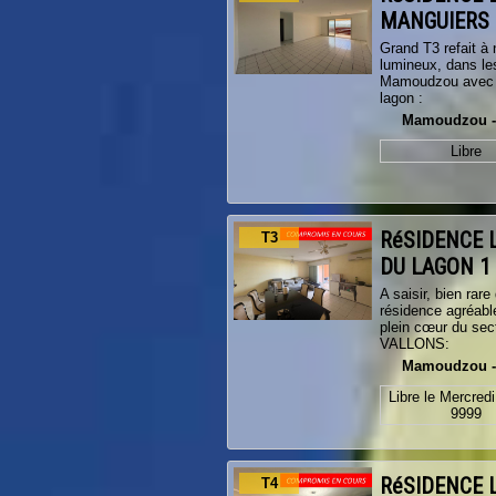
MANGUIERS
Grand T3 refait à 
lumineux, dans le
Mamoudzou avec 
lagon :
Mamoudzou -
Libre
RéSIDENCE 
T3
DU LAGON 1
A saisir, bien rar
résidence agréabl
plein cœur du se
VALLONS:
Mamoudzou 
Libre le Mercred
9999
RéSIDENCE 
T4