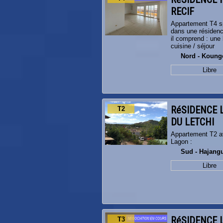
RECIF
Appartement T4 sp
dans une résidenc
il comprend : une 
cuisine / séjour
Nord - Koun
Libre
RéSIDENCE 
T2
DU LETCHI
Appartement T2 a
Lagon :
Sud - Hajang
Libre
RéSIDENCE 
T3