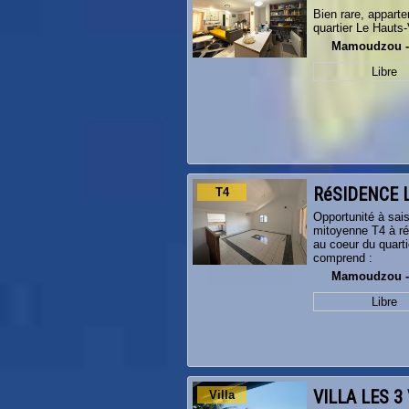
Bien rare, appart
quartier Le Hauts-
Mamoudzou 
Libre
RéSIDENCE 
T4
Opportunité à sais
mitoyenne T4 à r
au coeur du quarti
comprend :
Mamoudzou 
Libre
VILLA LES 3
Villa