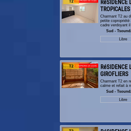
RéSIDENCE 
T2
TROPICALES
Charmant T2 au de
petite copropriét
cadre verdoyant i
Sud - Tsound
Libre
RéSIDENCE 
T2
GIROFLIERS
Charmant T2 en re
calme et refait à n
Sud - Tsound
Libre