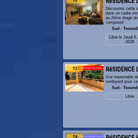
RéSIDENCE 
T2
Découvrez cette a
dans un cadre ver
au 2ème étage de 
comprend :
Sud - Tsound
Libre le Jeudi 6
2028
RéSIDENCE 
T2
Vue imprenable d
verdoyant pour ce
Sud - Tsound
Libre
RéSIDENCE 
T4