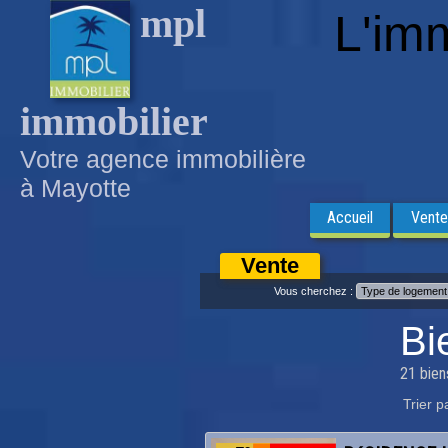
mpl
L'imm
immobilier
Votre agence immobilière
à Mayotte
Accueil
Vente
Vente
Vous cherchez :
Bi
21 bien
Trier p